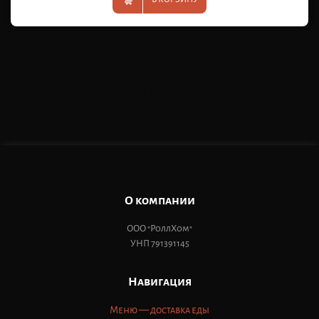
О компании
ООО "РоллХом"
УНП 791391145
Навигация
Меню — доставка еды